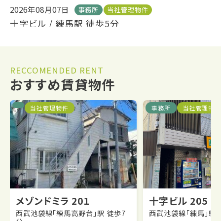
2026年08月07日
事務所
当社管理物件
十字ビル /
練馬駅 徒歩5分
2026年08月01日
アパート
当社管理物件
★申し込みが入りました★アルス千早 /
千川駅 徒
RECCOMENDED RENT
歩5分
おすすめ
賃貸
物件
2026年06月20日
マンション
当社管理物件
当社管理物件
事務所
当社管理物
Estelle /
練馬駅 徒歩15分
2026年07月25日
アパート
当社管理物件
★ご成約御礼★カーサS /
板橋本町駅 徒歩4分
2026年06月05日
当社管理物件
★ご成約御礼★桜台５丁目（２階） /
練馬駅 徒歩7
分
メゾンドミラ 201
十字ビル 205
西武池袋線「練馬高野台」駅 徒歩7
西武池袋線「練馬」駅 