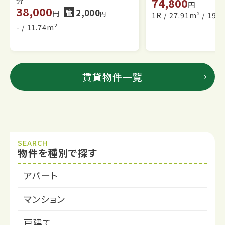
74,800
分
2026年06月05日
マンション
当社管理物件
円
38,000
管
2,000
円
円
1R / 27.91m² / 19
★ご成約御礼★MKPlace練馬 /
練馬駅 徒歩2分
- / 11.74m²
2026年06月05日
当社管理物件
★ご成約御礼★Estelle /
練馬駅 徒歩15分
賃貸物件一覧
2026年06月05日
マンション
当社管理物件
★ご成約御礼★Estelle /
練馬駅 徒歩15分
2026年06月05日
マンション
当社管理物件
★ご成約御礼★ブルーコートマンション（メゾネッ
SEARCH
ト） /
沼袋駅 徒歩13分
物件を種別で探す
2026年07月25日
事務所
当社管理物件
アパート
★ご成約御礼★増川ビル /
調布駅 徒歩3分
マンション
2026年03月06日
アパート
当社管理物件
戸建て
★ご成約御礼★フォルトゥーナ石神井公園 /
石神